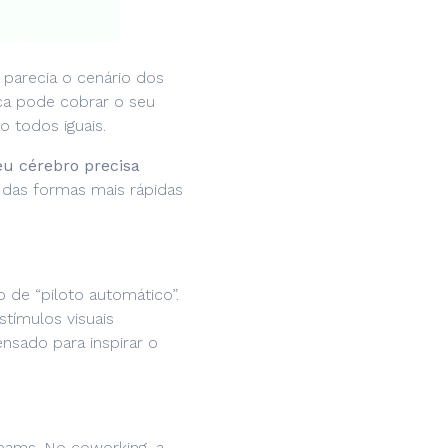
e parecia o cenário dos
ca pode cobrar o seu
 todos iguais.
eu cérebro precisa
 das formas mais rápidas
 de “piloto automático”.
tímulos visuais
ensado para inspirar o
eams. No coworking, a