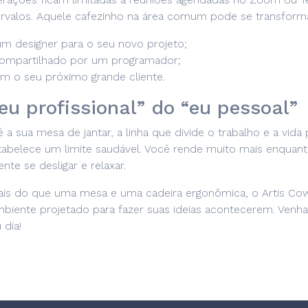
ervalos. Aquele cafezinho na área comum pode se transform
m designer para o seu novo projeto;
 compartilhado por um programador;
m o seu próximo grande cliente.
“eu profissional” do “eu pessoal”
 a sua mesa de jantar, a linha que divide o trabalho e a vid
tabelece um limite saudável. Você rende muito mais enquanto
te se desligar e relaxar.
is do que uma mesa e uma cadeira ergonômica, o Artis Co
biente projetado para fazer suas ideias acontecerem. Ven
 dia!