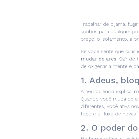
NOS
Trabalhar de pijama, fugi
UTURA
sonhos para qualquer pr
preço: o isolamento, a p
A DE
Se você sente que suas i
mudar de ares.
Sair do 
NIÃO
de oxigenar a mente e dar
1. Adeus, bloq
OG
A neurociência explica: 
E EM
Quando você muda de amb
diferentes, você ativa n
TATO
foco e o fluxo de novas i
2. O poder do
No home office, suas in