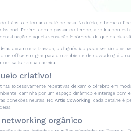
r do trânsito e tomar o café de casa. No início, o home offic
ofissional. Porém, com o passar do tempo, a rotina domésti
rocrastinação e aquela sensação incômoda de que os dias são
deias deram uma travada, o diagnóstico pode ser simples:
s
home office e migrar para um ambiente de coworking é uma
 um salto na sua carreira.
ueio criativo!
rotinas excessivamente repetitivas deixam o cérebro em modo
iente, caminha por um espaço dinâmico e interage com es
ovas conexões neurais. No
Artis Coworking
, cada detalhe é p
deias.
 networking orgânico
terações ficam limitadas a reuniões agendadas no Zoom ou T