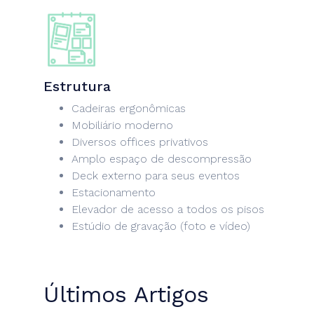
UTURA
A DE
NIÃO
Estrutura
Cadeiras ergonômicas
OG
Mobiliário moderno
Diversos offices privativos
E EM
Amplo espaço de descompressão
Deck externo para seus eventos
TATO
Estacionamento
Elevador de acesso a todos os pisos
Estúdio de gravação (foto e vídeo)
Últimos Artigos