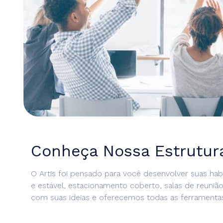
ME
Conheça Nossa Estrutur
BRE
O Artis foi pensado para você desenvolver suas habi
IÇOS
e estável, estacionamento coberto, salas de reunião
com suas ideias e oferecemos todas as ferramentas
NOS