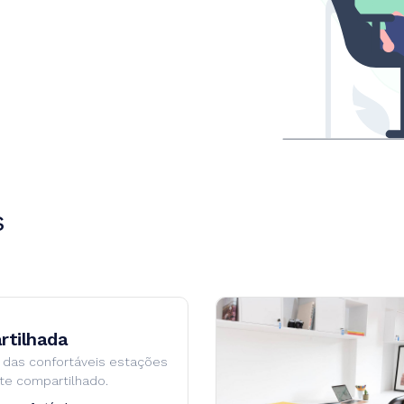
s
tilhada
 das confortáveis estações
te compartilhado.