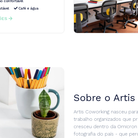
o confortável
stável
Café e água
ÇÕES
Sobre o Arti
Artis Coworking nasceu par
trabalho organizados que p
cresceu dentro da Omicron E
fotografia do país - que pe