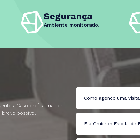
Segurança
Ambiente monitorado.
Como agendo uma visita
quentes. Caso prefira mande
breve possível.
Você pode agendar por W
contato@artiscoworkin
E a Omicron Escola de 